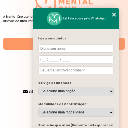
A Mental One atende pessoas de todas as idades, presencialmente e online,
Olá! Fale agora pelo WhatsApp
através de uma variedade de serviços, atendimentos e atividades.
NOSSAS UNIDADES
Insira seus dados
Unidades
SIGA-NOS
CONTATO
Serviço de Interesse:
(11) 2424-8197
atendimento@mentalone.com.br
MENU
Modalidade de Contratação:
A MENTAL ONE
SERVIÇOS
BLOG
Profissão que atua (Paciente ou Responsável