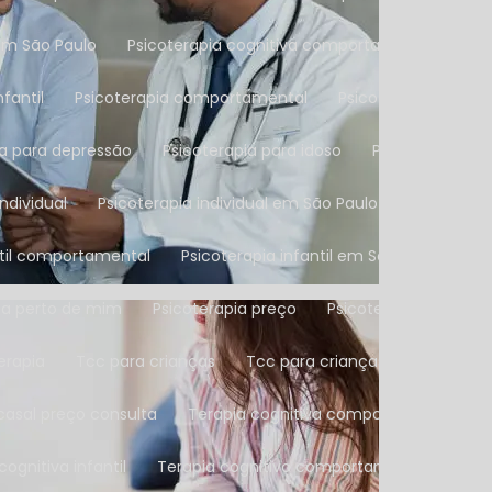
em São Paulo
Psicoterapia cognitiva comportamental na Zon
fantil
Psicoterapia comportamental
Psicoterapia compo
ia para depressão
Psicoterapia para idoso
Psicoterapia p
individual
Psicoterapia individual em São Paulo
Psicoterap
antil comportamental
Psicoterapia infantil em São Paulo
P
pia perto de mim
Psicoterapia preço
Psicoterapia tcc
erapia
Tcc para crianças
Tcc para crianças e adolescen
 casal preço consulta
Terapia cognitiva comportamental par
 cognitiva infantil
Terapia cognitivo comportamental para cr