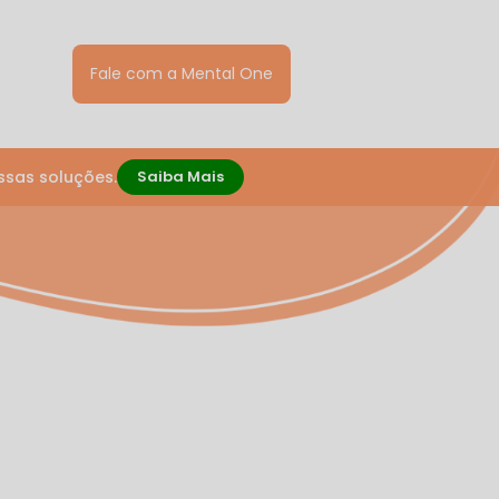
Fale com a Mental One
ssas soluções.
Saiba Mais