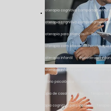
Psicoterapia cognitiva comportamental 
Psicoterapia cognitivo comportamental in
Psicoterapia para crianças
Psicoterap
Psicoterapia com idosos
Psicoterapia 
Psicoterapia infantil
Psicoterapia inf
Psicoterapia infanto juvenil
Psicotera
Relatório psicológico
Sessão de psicot
Terapia de casal e família
Terapia de
Terapia cognitiva para idosos
Terapia