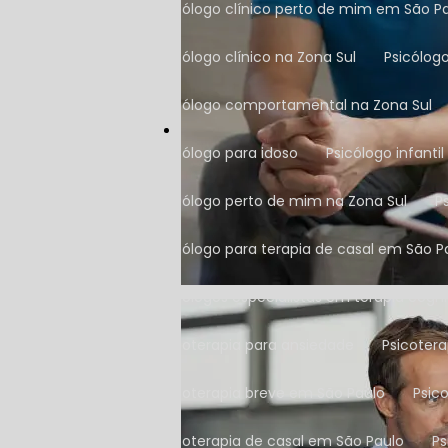
Psicólogo clínico perto de mim em São P
Psicólogo clínico na Zona Sul
Psicólo
Psicólogo comportamental na Zona Sul
Psicólogo para idoso
Psicólogo infantil
Psicólogo perto de mim na Zona Sul
Psicólogo para terapia de casal em São P
Psicólogos especialistas em terapia cog
Psicoterapia para ansiedade
Psicoter
Psicoterapia breve em São Paulo
Psi
Psicoterapia de casal em São Paulo
P