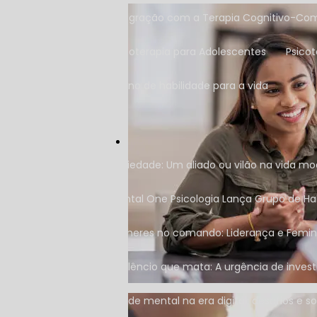
Integração com a Terapia Cognitivo-C
Psicoterapia para Adolescentes
Psico
Treino de habilidade para a vida
Ansiedade: Um aliado ou vilão na vida m
Mental One Psicologia Lança Grupo de Ha
Mulheres no comando: Liderança e Femin
O silêncio que mata: A urgência de inves
Saúde mental na era digital: desafios e 