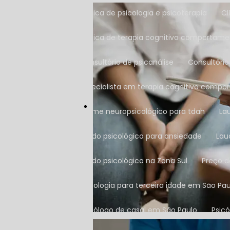
Clínica de psicologia e psicoterapia
Clínica de terapia cognitivo comportame
Consultório de psicanálise
Consultóri
Especialista em terapia cognitivo compo
Exame neuropsicológico para tdah
L
Laudo psicológico para ansiedade
La
Laudo psicológico na Zona Sul
Preço 
Psicologia para terceira idade em São Pa
Psicólogo de casal em São Paulo
Psic