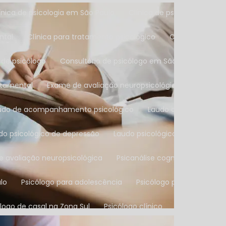
Clínica de psicologia em São Paulo
Clínica de psicoterapia
ntal
Clínica para tratamento psicológico
Consulta com 
o de psicólogo
Consultório de psicólogo em São Paulo
Co
rtamental
Exame de avaliação neuropsicológica
Exame n
audo de acompanhamento psicológico
Laudo de avaliação p
udo psicológico de depressão
Laudo psicológico infantil
L
de avaliação neuropsicológica
Psicanálise cognitivo compor
ulo
Psicólogo para adolescência
Psicólogo para casais
ólogo de casal na Zona Sul
Psicólogo clínico
Psicólogo cl