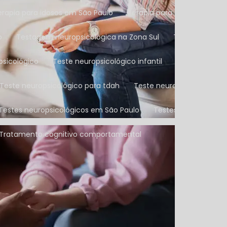
Terapia para idosos em São Paulo
Terapia para terceira idade
o
Testagem neuropsicológica na Zona Sul
Teste de aval
psicológico
Teste neuropsicológico infantil
Teste neurop
Teste neuropsicológico para tdah
Teste neuropsicológico n
Testes neuropsicológicos em São Paulo
Testes neuropsicoló
Tratamento cognitivo comportamental