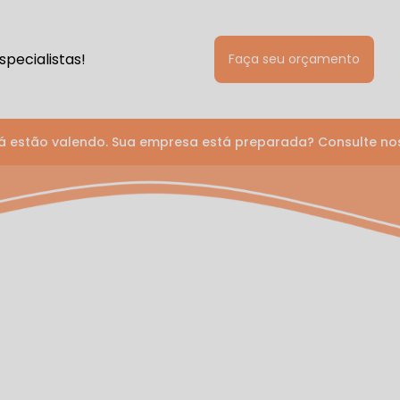
pecialistas!
Faça seu orçamento
á estão valendo. Sua empresa está preparada? Consulte no
ntal One
fissionais
Corporativo e Planos
Unidades
Serviços
Avaliação Neuropsicológica
Desenvolvimento de Carreira