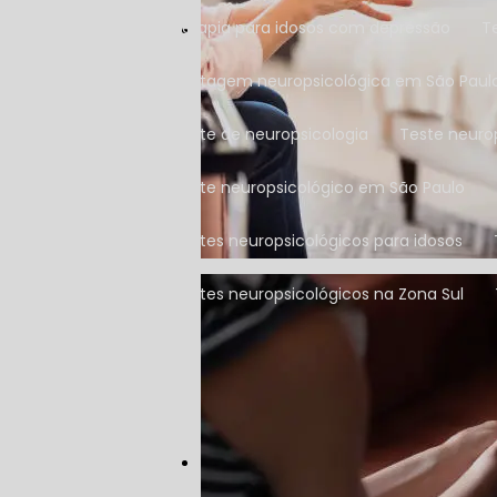
Terapia para idosos com depressão
Testagem neuropsicológica em São Paul
Teste de neuropsicologia
Teste neuro
Teste neuropsicológico em São Paulo
Testes neuropsicológicos para idosos
Testes neuropsicológicos na Zona Sul