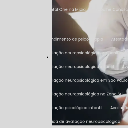
Mental One na Mídia
Trabalhe Conos
Atendimento de psicoterapia
Atestad
Avaliação neuropsicológica em adultos
Avaliação neuropsicológica infantil
A
Avaliação neuropsicológica em São Paulo
Avaliação neuropsicológica na Zona Sul
Avaliação psicológica infantil
Avaliaç
Clínica de avaliação neuropsicológica