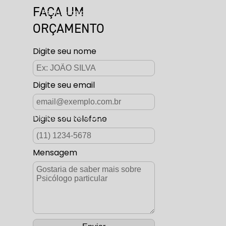
FAÇA UM
cacional
Psicoterapia
ORÇAMENTO
Rastreio Global
Terapia Infanto-juvenil
Digite seu nome
Digite seu email
bordagem da Mental One e a TCC
Digite seu telefone
Mensagem
são