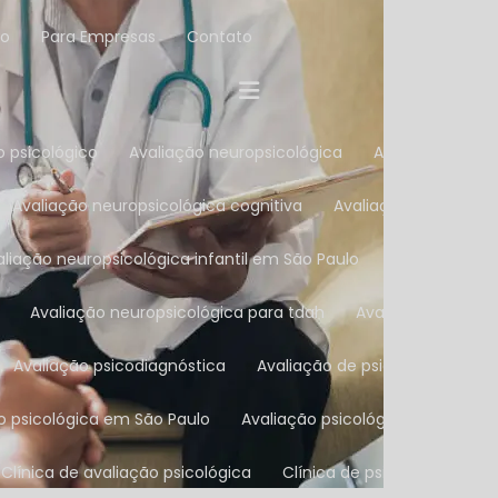
co
Para Empresas
Contato
o psicológico
Avaliação neuropsicológica
Avaliação neur
Avaliação neuropsicológica cognitiva
Avaliação neuropsic
valiação neuropsicológica infantil em São Paulo
Avaliação ne
Avaliação neuropsicológica para tdah
Avaliação neurop
Avaliação psicodiagnóstica
Avaliação de psicologia
Av
ão psicológica em São Paulo
Avaliação psicológica na Zona Su
Clínica de avaliação psicológica
Clínica de psicologia
C