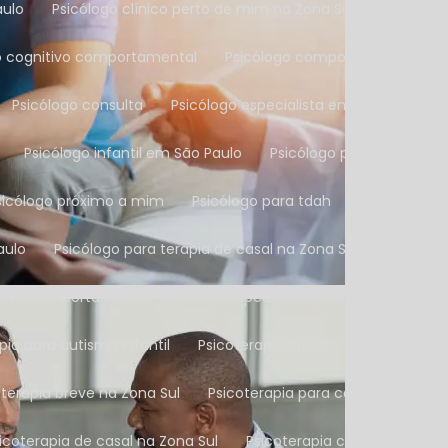
aulo
Psicólogo clínico perto de mim na Zona Sul
Psicólog
go cognitivo comportamental
Psicólogo comportamental
Psicólogo consulta
Psicólogo especialista em autismo
Psicólogo infantil em São Paulo
Psicólogo particular
Psicólogo próximo a mim
Psicólogo para tdah
Psicólogo p
aulo
Psicólogo para terapia de casal na Zona Sul
Psicólo
nitivo comportamental
Psicoterapeuta cognitivo
Psicote
apia para autismo infantil
Psicoterapia breve
Psicoterapia
coterapia breve na Zona Sul
Psicoterapia para casais
Psico
sicoterapia de casal na Zona Sul
Psicoterapia cognitiva com