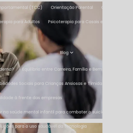
omportamental (TCC)
Orientação Parental
Orientação Vo
terapia para Adultos
Psicoterapia para Casais e Famílias
Blog
oderna?
Equilíbrio entre Carreira, Família e Bem-Estar: A A
bilidades Sociais para Crianças Ansiosas e Tímidas
ilidade à frente das empresas
tir na saúde mental infantil para combater o suicídio e a depres
soluções para o uso saudável da tecnologia