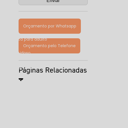
Orçamento por Whatsapp
opsicológica para adulto
Orçamento pelo Telefone
ológica do idoso
uropsicológica preço
Páginas Relacionadas
sicológica para tdah preço
aliação psicológica
l
Clínica de atendimento psicológico
línica de psicologia perto de mim