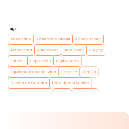
Tags
Ansiedade
Ansiedade Infantil
Apoio Escolar
Autoestima
Autolesões
Bem-estar
Bullying
Burnout
Depressão
Digital Detox
Equilíbrio Trabalho-Vida
Estresse
Família
Gestão de Carreira
Habilidades Sociais
Intervenção Precoce
Jovens
Mindfulness
Mulheres
Pais e Filhos
Prevenção
Psicologia
Psicologia Infantil
Redes Sociais
Saúde Mental
Saúde Mental Digital
Saúde Mental Infantil