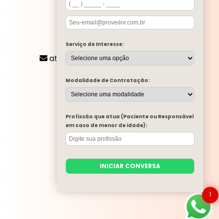
CONTATO
Serviço de Interesse:
(11) 2424-8197
atendimento@mentalone.com.br
MENU
Modalidade de Contratação:
A MENTAL ONE
SERVIÇOS
BLOG
Profissão que atua (Paciente ou Responsável
MENTAL ONE NA MÍDIA
em caso de menor de idade):
TRABALHE CONOSCO
PARA EMPRESAS
CONTATO
INICIAR CONVERSA
CATEGORIAS
MAPA DO SITE
1