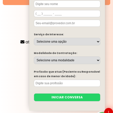
SIGA-NOS
CONTATO
Serviço de Interesse:
(11) 2424-8197
atendimento@mentalone.com.br
MENU
Modalidade de Contratação:
A MENTAL ONE
SERVIÇOS
BLOG
Profissão que atua (Paciente ou Responsável
MENTAL ONE NA MÍDIA
em caso de menor de idade):
TRABALHE CONOSCO
PARA EMPRESAS
CONTATO
INICIAR CONVERSA
CATEGORIAS
MAPA DO SITE
1