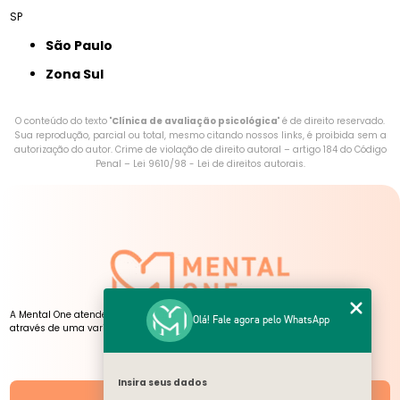
SP
São Paulo
Zona Sul
O conteúdo do texto "
Clínica de avaliação psicológica
" é de direito reservado.
Sua reprodução, parcial ou total, mesmo citando nossos links, é proibida sem a
autorização do autor. Crime de violação de direito autoral – artigo 184 do Código
Penal –
Lei 9610/98 - Lei de direitos autorais
.
A Mental One atende pessoas de todas as idades, presencialmente e online,
Olá! Fale agora pelo WhatsApp
através de uma variedade de serviços, atendimentos e atividades.
NOSSAS UNIDADES
Insira seus dados
Unidades