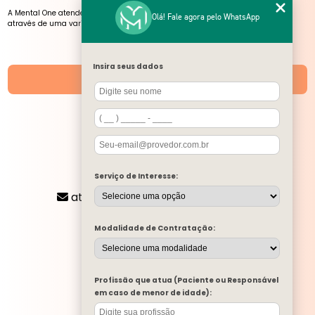
A Mental One atende pessoas de todas as idades, presencialmente e online,
Olá! Fale agora pelo WhatsApp
através de uma variedade de serviços, atendimentos e atividades.
NOSSAS UNIDADES
Insira seus dados
Unidades
SIGA-NOS
CONTATO
Serviço de Interesse:
(11) 2424-8197
atendimento@mentalone.com.br
MENU
Modalidade de Contratação:
A MENTAL ONE
SERVIÇOS
BLOG
Profissão que atua (Paciente ou Responsável
MENTAL ONE NA MÍDIA
em caso de menor de idade):
TRABALHE CONOSCO