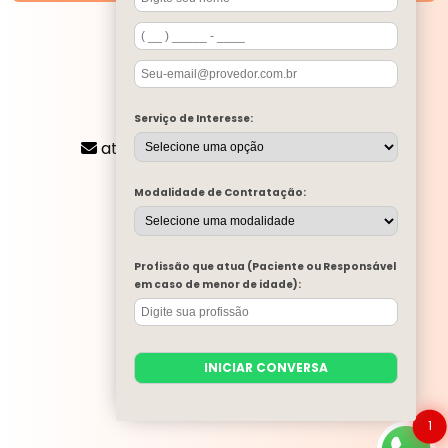
SIGA-NOS
CONTATO
Serviço de Interesse:
(11) 2424-8197
atendimento@mentalone.com.br
MENU
Modalidade de Contratação:
A MENTAL ONE
SERVIÇOS
BLOG
Profissão que atua (Paciente ou Responsável
MENTAL ONE NA MÍDIA
em caso de menor de idade):
TRABALHE CONOSCO
PARA EMPRESAS
CONTATO
INICIAR CONVERSA
CATEGORIAS
MAPA DO SITE
1