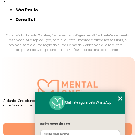
SP
São Paulo
Zona Sul
O conteúdo do texto "
Avaliação neuropsicológica em São Paulo
" é de direito
reservado. Sua reprodução, parcial ou total, mesmo citando nossos links, é
proibida sem a autorização do autor. Crime de violação de direito autoral –
artigo 184 do Código Penal –
Lei 9610/98 - Lei de direitos autorais
.
A Mental One atende pessoas de todas as idades, presencialmente e online,
Olá! Fale agora pelo WhatsApp
através de uma variedade de serviços, atendimentos e atividades.
NOSSAS UNIDADES
Insira seus dados
Unidades