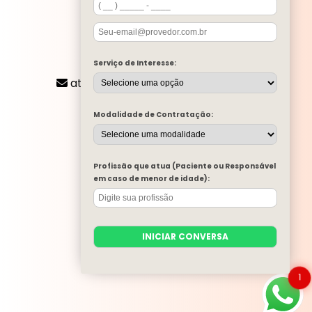
CONTATO
Serviço de Interesse:
(11) 2424-8197
atendimento@mentalone.com.br
MENU
Modalidade de Contratação:
A MENTAL ONE
SERVIÇOS
BLOG
Profissão que atua (Paciente ou Responsável
MENTAL ONE NA MÍDIA
em caso de menor de idade):
TRABALHE CONOSCO
PARA EMPRESAS
CONTATO
INICIAR CONVERSA
CATEGORIAS
MAPA DO SITE
1