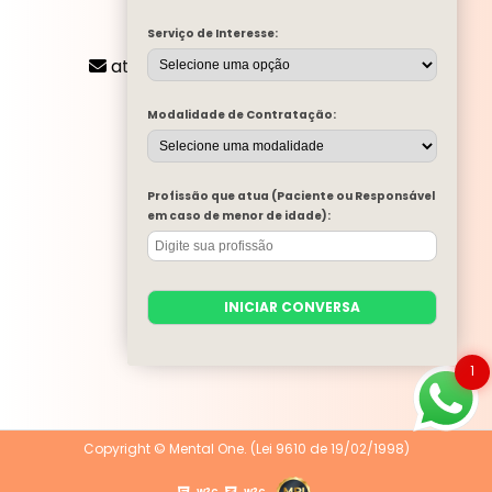
CONTATO
Serviço de Interesse:
(11) 2424-8197
atendimento@mentalone.com.br
MENU
Modalidade de Contratação:
A MENTAL ONE
SERVIÇOS
BLOG
Profissão que atua (Paciente ou Responsável
MENTAL ONE NA MÍDIA
em caso de menor de idade):
TRABALHE CONOSCO
PARA EMPRESAS
CONTATO
INICIAR CONVERSA
CATEGORIAS
MAPA DO SITE
1
Copyright © Mental One. (Lei 9610 de 19/02/1998)