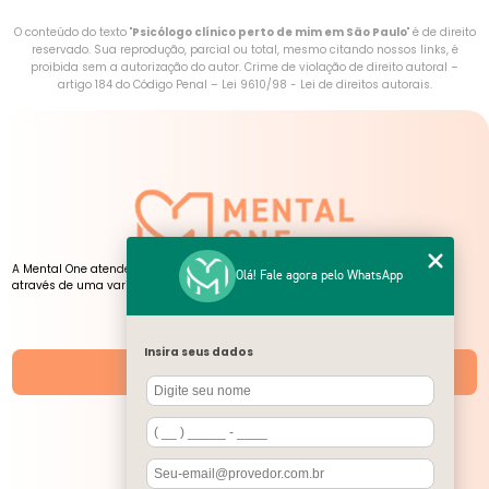
O conteúdo do texto "
Psicólogo clínico perto de mim em São Paulo
" é de direito
reservado. Sua reprodução, parcial ou total, mesmo citando nossos links, é
proibida sem a autorização do autor. Crime de violação de direito autoral –
artigo 184 do Código Penal –
Lei 9610/98 - Lei de direitos autorais
.
A Mental One atende pessoas de todas as idades, presencialmente e online,
Olá! Fale agora pelo WhatsApp
através de uma variedade de serviços, atendimentos e atividades.
NOSSAS UNIDADES
Insira seus dados
Unidades
SIGA-NOS