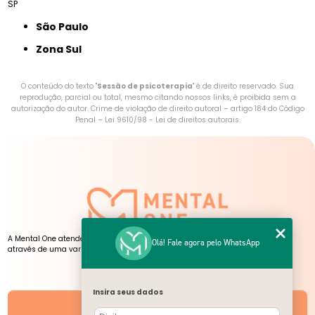
SP
São Paulo
Zona Sul
O conteúdo do texto "
Sessão de psicoterapia
" é de direito reservado. Sua
reprodução, parcial ou total, mesmo citando nossos links, é proibida sem a
autorização do autor. Crime de violação de direito autoral – artigo 184 do Código
Penal –
Lei 9610/98 - Lei de direitos autorais
.
A Mental One atende pessoas de todas as idades, presencialmente e online,
Olá! Fale agora pelo WhatsApp
através de uma variedade de serviços, atendimentos e atividades.
NOSSAS UNIDADES
Insira seus dados
Unidades