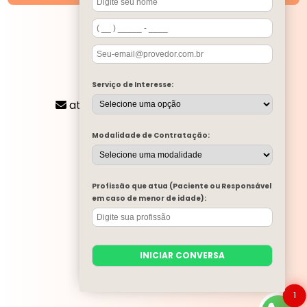
SIGA-NOS
CONTATO
Serviço de Interesse:
(11) 2424-8197
atendimento@mentalone.com.br
MENU
Modalidade de Contratação:
A MENTAL ONE
SERVIÇOS
BLOG
Profissão que atua (Paciente ou Responsável
MENTAL ONE NA MÍDIA
em caso de menor de idade):
TRABALHE CONOSCO
PARA EMPRESAS
CONTATO
INICIAR CONVERSA
CATEGORIAS
MAPA DO SITE
1