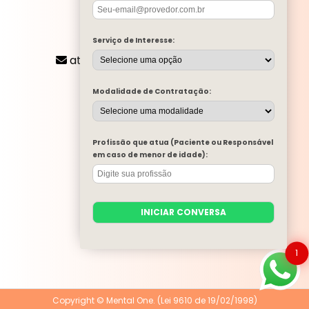
CONTATO
Serviço de Interesse:
(11) 2424-8197
atendimento@mentalone.com.br
MENU
Modalidade de Contratação:
A MENTAL ONE
SERVIÇOS
BLOG
Profissão que atua (Paciente ou Responsável
MENTAL ONE NA MÍDIA
em caso de menor de idade):
TRABALHE CONOSCO
PARA EMPRESAS
CONTATO
INICIAR CONVERSA
CATEGORIAS
MAPA DO SITE
1
Copyright © Mental One. (Lei 9610 de 19/02/1998)