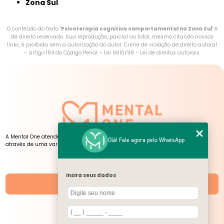
Zona Sul
O conteúdo do texto "
Psicoterapia cognitiva comportamental na Zona Sul
" é
de direito reservado. Sua reprodução, parcial ou total, mesmo citando nossos
links, é proibida sem a autorização do autor. Crime de violação de direito autoral
– artigo 184 do Código Penal –
Lei 9610/98 - Lei de direitos autorais
.
A Mental One atende pessoas de todas as idades, presencialmente e online,
Olá! Fale agora pelo WhatsApp
através de uma variedade de serviços, atendimentos e atividades.
NOSSAS UNIDADES
Insira seus dados
Unidades
SIGA-NOS