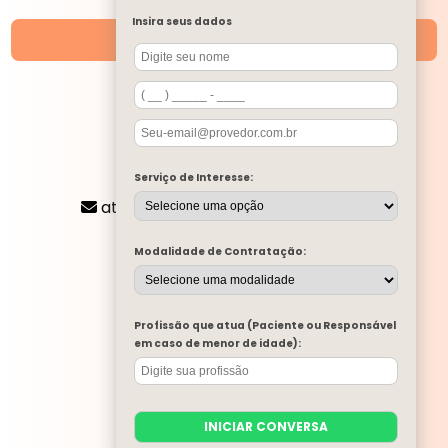
NOSSAS UNIDADES
Insira seus dados
Unidades
SIGA-NOS
CONTATO
Serviço de Interesse:
(11) 2424-8197
atendimento@mentalone.com.br
MENU
Modalidade de Contratação:
A MENTAL ONE
SERVIÇOS
BLOG
Profissão que atua (Paciente ou Responsável
MENTAL ONE NA MÍDIA
em caso de menor de idade):
TRABALHE CONOSCO
PARA EMPRESAS
CONTATO
INICIAR CONVERSA
CATEGORIAS