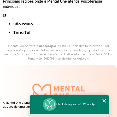
Principais regiões onde a Mental One atende Psicoterapia
individual:
SP
São Paulo
Zona Sul
O conteúdo do texto "
Psicoterapia individual
" é de direito reservado. Sua
reprodução, parcial ou total, mesmo citando nossos links, é proibida sem a
autorização do autor. Crime de violação de direito autoral – artigo 184 do Código
Penal –
Lei 9610/98 - Lei de direitos autorais
.
A Mental One atende pessoas de todas as idades, presencialmente e online,
Olá! Fale agora pelo WhatsApp
através de uma variedade de serviços, atendimentos e atividades.