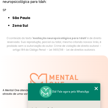
neuropsicológica para tdah:
SP
São Paulo
Zona Sul
O conteúdo do texto "
Avaliação neuropsicológica para tdah
" é de direito
reservado. Sua reprodução, parcial ou total, mesmo citando nossos links, é
proibida sem a autorização do autor. Crime de violação de direito autoral –
artigo 184 do Código Penal –
Lei 9610/98 - Lei de direitos autorais
.
A Mental One atende pessoas de todas as idades, presencialmente e online,
Olá! Fale agora pelo WhatsApp
através de uma variedade de serviços, atendimentos e atividades.
NOSSAS UNIDADES