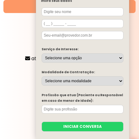
Insira seus dados
Unidades
SIGA-NOS
CONTATO
Serviço de Interesse:
(11) 2424-8197
atendimento@mentalone.com.br
MENU
Modalidade de Contratação:
A MENTAL ONE
SERVIÇOS
BLOG
Profissão que atua (Paciente ou Responsável
MENTAL ONE NA MÍDIA
em caso de menor de idade):
TRABALHE CONOSCO
PARA EMPRESAS
CONTATO
INICIAR CONVERSA
CATEGORIAS
MAPA DO SITE