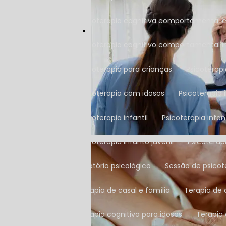
Psicoterapia cognitiva comportamental 
Psicoterapia cognitivo comportamental in
Psicoterapia para crianças
Psicoterap
Psicoterapia com idosos
Psicoterapia 
Psicoterapia infantil
Psicoterapia inf
Psicoterapia infanto juvenil
Psicotera
Relatório psicológico
Sessão de psicot
Terapia de casal e família
Terapia de
Terapia cognitiva para idosos
Terapia