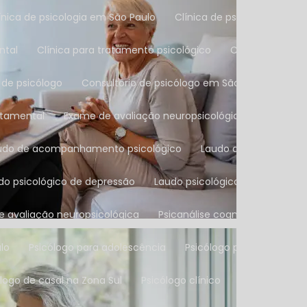
Clínica de psicologia em São Paulo
Clínica de psicoterapia
ntal
Clínica para tratamento psicológico
Consulta com 
o de psicólogo
Consultório de psicólogo em São Paulo
Co
rtamental
Exame de avaliação neuropsicológica
Exame n
audo de acompanhamento psicológico
Laudo de avaliação p
udo psicológico de depressão
Laudo psicológico infantil
L
de avaliação neuropsicológica
Psicanálise cognitivo compor
ulo
Psicólogo para adolescência
Psicólogo para casais
ólogo de casal na Zona Sul
Psicólogo clínico
Psicólogo cl