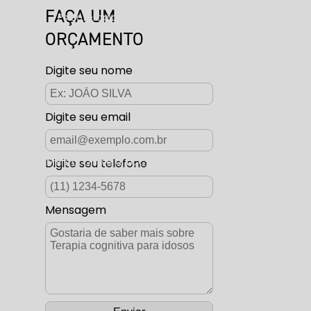
FAÇA UM
cacional
Psicoterapia
ORÇAMENTO
Rastreio Global
Terapia Infanto-juvenil
Digite seu nome
Digite seu email
bordagem da Mental One e a TCC
Digite seu telefone
Mensagem
são