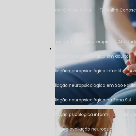
Mental One na Mídia
Trabalhe Conos
Atendimento de psicoterapia
Atestad
Avaliação neuropsicológica em adultos
Avaliação neuropsicológica infantil
A
Avaliação neuropsicológica em São Paulo
Avaliação neuropsicológica na Zona Sul
Avaliação psicológica infantil
Avaliaç
Clínica de avaliação neuropsicológica