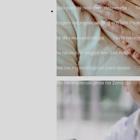
Terapia para idosos com depressão
Testagem neuropsicológica em São Paul
Teste de neuropsicologia
Teste neuro
Teste neuropsicológico em São Paulo
Testes neuropsicológicos para idosos
Testes neuropsicológicos na Zona Sul