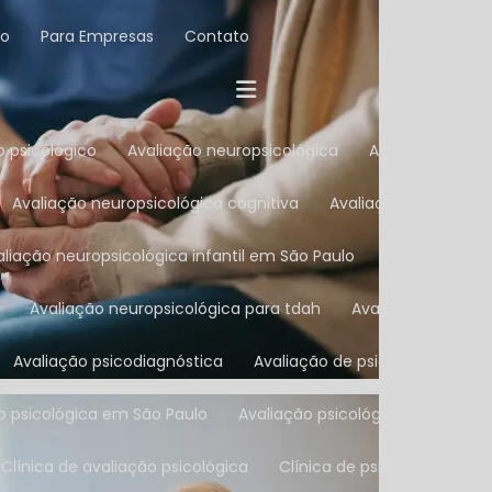
co
Para Empresas
Contato
o psicológico
Avaliação neuropsicológica
Avaliação neur
Avaliação neuropsicológica cognitiva
Avaliação neuropsic
valiação neuropsicológica infantil em São Paulo
Avaliação ne
Avaliação neuropsicológica para tdah
Avaliação neurop
Avaliação psicodiagnóstica
Avaliação de psicologia
Av
ão psicológica em São Paulo
Avaliação psicológica na Zona Su
Clínica de avaliação psicológica
Clínica de psicologia
C