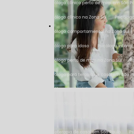
Psicólogo clínico perto de mim em São P
Psicólogo clínico na Zona Sul
Psicólo
Psicólogo comportamental na Zona Sul
Psicólogo para idoso
Psicólogo infantil
Psicólogo perto de mim na Zona Sul
Psicólogo para terapia de casal em São P
Psicólogos especialistas em terapia cog
Psicoterapia para ansiedade
Psicoter
Psicoterapia breve em São Paulo
Psi
Psicoterapia de casal em São Paulo
P