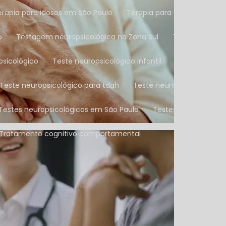
Terapia para idosos em São Paulo
Terapia para terceira idade
o
Testagem neuropsicológica na Zona Sul
Teste de aval
psicológico
Teste neuropsicológico infantil
Teste neurop
Teste neuropsicológico para tdah
Teste neuropsicológico n
Testes neuropsicológicos em São Paulo
Testes neuropsicoló
Tratamento cognitivo comportamental