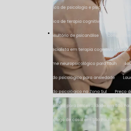
Clínica de psicologia e psicoterapia
Clínica de terapia cognitivo comportame
Consultório de psicanálise
Consultóri
Especialista em terapia cognitivo compo
Exame neuropsicológico para tdah
L
Laudo psicológico para ansiedade
La
Laudo psicológico na Zona Sul
Preço 
Psicologia para terceira idade em São Pa
Psicólogo de casal em São Paulo
Psic