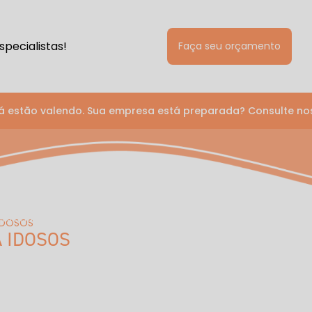
pecialistas!
Faça seu orçamento
á estão valendo. Sua empresa está preparada? Consulte no
ntal One
fissionais
Corporativo e Planos
Unidades
 IDOSOS
A IDOSOS
Serviços
Avaliação Neuropsicológica
Desenvolvimento de Carreira