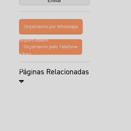
Orçamento por Whatsapp
opsicológica para adulto
Orçamento pelo Telefone
ológica do idoso
uropsicológica preço
Páginas Relacionadas
sicológica para tdah preço
aliação psicológica
l
Clínica de atendimento psicológico
línica de psicologia perto de mim