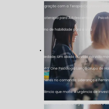
Integração com a Terapia Cognitivo-C
Psicoterapia para Adolescentes
Psico
Treino de habilidade para a vida
Ansiedade: Um aliado ou vilão na vida m
Mental One Psicologia Lança Grupo de Ha
Mulheres no comando: Liderança e Femin
O silêncio que mata: A urgência de inves
Saúde mental na era digital: desafios e 