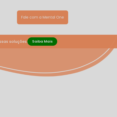
Fale com a Mental One
ssas soluções.
Saiba Mais