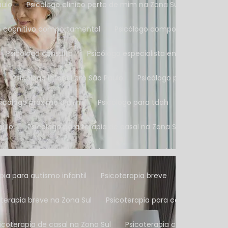
aulo
Psicólogo clínico perto de mim na Zona Sul
Psicólog
go cognitivo comportamental
Psicólogo comportamental
Psicólogo consulta
Psicólogo especialista em autismo
Psicólogo infantil em São Paulo
Psicólogo particular
Psicólogo próximo a mim
Psicólogo para tdah
Psicólogo p
aulo
Psicólogo para terapia de casal na Zona Sul
Psicólo
nitivo comportamental
Psicoterapeuta cognitivo
Psicote
apia para autismo infantil
Psicoterapia breve
Psicoterapia
coterapia breve na Zona Sul
Psicoterapia para casais
Psico
sicoterapia de casal na Zona Sul
Psicoterapia cognitiva com