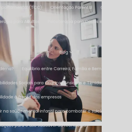
omportamental (TCC)
Orientação Parental
Orientação Vo
terapia para Adultos
Psicoterapia para Casais e Famílias
Blog
oderna?
Equilíbrio entre Carreira, Família e Bem-Estar: A A
bilidades Sociais para Crianças Ansiosas e Tímidas
ilidade à frente das empresas
tir na saúde mental infantil para combater o suicídio e a depres
soluções para o uso saudável da tecnologia