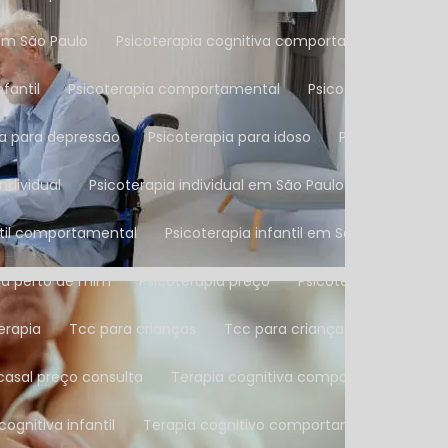
em São Paulo
Psicoterapia cognitiva comportamental na Zon
fantil
Psicoterapia comportamental
Psicoterapia compo
ia para depressão
Psicoterapia para idoso
Psicoterapia p
individual
Psicoterapia individual em São Paulo
Psicoterap
antil comportamental
Psicoterapia infantil em São Paulo
P
pia perto de mim
Psicoterapia preço
Psicoterapia tcc
erapia
Tcc para crianças
Tcc para crianças e adolescen
 casal preço consulta
Terapia cognitiva comportamental par
 cognitiva infantil
Terapia cognitivo comportamental para cr