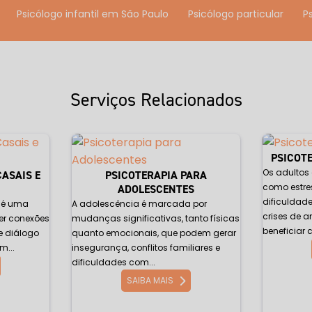
Psicólogo infantil em São Paulo
Psicólogo particular
Psicólogo próximo a mim
Psicólogo para tdah
Psicólogo p
aulo
Psicólogo para terapia de casal na Zona Sul
Psicólo
Serviços Relacionados
nitivo comportamental
Psicoterapeuta cognitivo
Psicote
apia para autismo infantil
Psicoterapia breve
Psicoterapia
PSICOT
Os adultos
CASAIS E
PSICOTERAPIA PARA
coterapia breve na Zona Sul
Psicoterapia para casais
Psico
como estres
ADOLESCENTES
dificuldad
s é uma
A adolescência é marcada por
sicoterapia de casal na Zona Sul
Psicoterapia cognitiva com
crises de 
er conexões
mudanças significativas, tanto físicas
beneficiar 
e diálogo
quanto emocionais, que podem gerar
em São Paulo
Psicoterapia cognitiva comportamental na Zon
m...
insegurança, conflitos familiares e
dificuldades com...
fantil
Psicoterapia comportamental
SAIBA MAIS
Psicoterapia compo