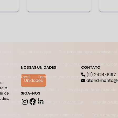
ia para depressão
Psicoterapia para idoso
Psicoterapia p
individual
Psicoterapia individual em São Paulo
Psicoterap
antil comportamental
Psicoterapia infantil em São Paulo
P
pia perto de mim
Psicoterapia preço
Psicoterapia tcc
erapia
Tcc para crianças
Tcc para crianças e adolescen
 casal preço consulta
Terapia cognitiva comportamental par
NOSSAS UNIDADES
CONTATO
(11) 2424-8197
 cognitiva infantil
Terapia cognitivo comportamental para cr
Unidades
atendimento@
de
te e
Terapia para idosos em São Paulo
Terapia para terceira idade
SIGA-NOS
de de
ades.
o
Testagem neuropsicológica na Zona Sul
Teste de aval
psicológico
Teste neuropsicológico infantil
Teste neurop