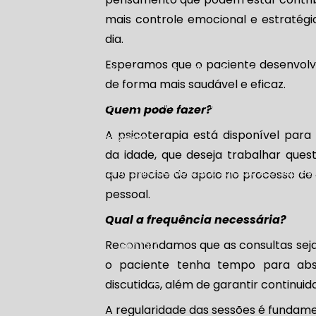
mais controle emocional e estratégia
Blog
dia.
Esperamos que o paciente desenvolva
oderna?
Equilíbrio entre Carreira, Família e Bem-Estar: A A
de forma mais saudável e eficaz.
bilidades Sociais para Crianças Ansiosas e Tímidas
Quem pode fazer?
A psicoterapia está disponível par
ilidade à frente das empresas
da idade, que deseja trabalhar que
tir na saúde mental infantil para combater o suicídio e a depres
que precise de apoio no processo d
pessoal.
soluções para o uso saudável da tecnologia
Qual a frequência necessária?
Recomendamos que as consultas seja
co
Para Empresas
Contato
o paciente tenha tempo para abso
discutidas, além de garantir continui
A regularidade das sessões é fundame