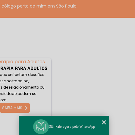
Psicólogo perto de mim em São Paulo
ara terapia de casal
go com terapia cognitivo comportamental
rapeuta cognitivo comportamental
 breve para idosos
ERAPIA PARA ADULTOS
 que enfrentam desafios
terapia de casal
se no trabalho,
es de relacionamento ou
portamental
ansiedade podem se
com...
a Sul
SAIBA MAIS
rtamental infantil
Olá! Fale agora pelo WhatsApp