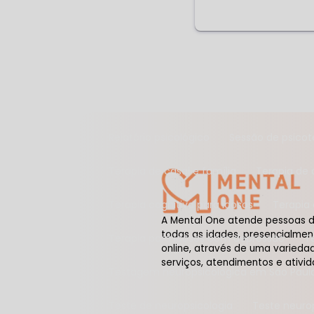
Psicoterapia para crianças
Psicoterap
Psicoterapia com idosos
Psicoterapia 
Psicoterapia infantil
Psicoterapia inf
Psicoterapia infanto juvenil
Psicotera
Relatório psicológico
Sessão de psicot
Terapia de casal e família
Terapia de
Terapia cognitiva para idosos
Terapia
A Mental One atende pessoas 
todas as idades, presencialmen
Terapia para idosos com depressão
online, através de uma varieda
serviços, atendimentos e ativid
Testagem neuropsicológica em São Paul
Teste de neuropsicologia
Teste neuro