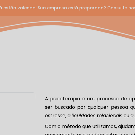
á estão valendo. Sua empresa está preparada? Consulte no
ntal One
fissionais
Corporativo e Planos
Unidades
Serviços
Avaliação Neuropsicológica
Desenvolvimento de Carreira
A psicoterapia é um processo de ap
omportamental (TCC)
Orientação Parental
Orientação Vo
ser buscado por qualquer pessoa qu
estresse, dificuldades relacionais ou 
terapia para Adultos
Psicoterapia para Casais e Famílias
Com o método que utilizamos, ajudamo
pensamento que podem estar contrib