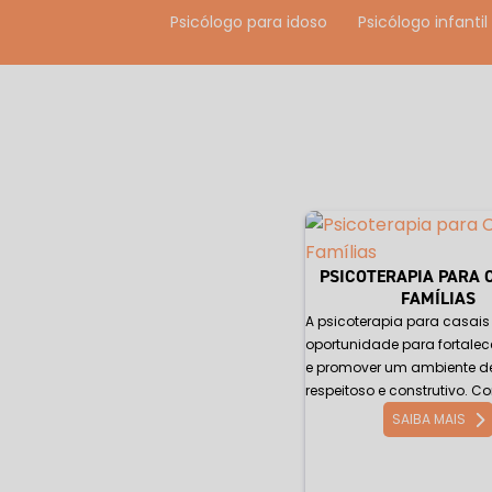
Psicólogo para idoso
Psicólogo infantil
Psicólogo perto de mim na Zona Sul
Psicólogo para terapia de casal em São P
Psicólogos especialistas em terapia cog
Psicoterapia para ansiedade
Psicoter
PSICOTERAPIA PARA 
Psicoterapia breve em São Paulo
Psi
FAMÍLIAS
A psicoterapia para casai
Psicoterapia de casal em São Paulo
P
oportunidade para fortalec
e promover um ambiente d
Psicoterapia cognitiva comportamental 
respeitoso e construtivo. Co
SAIBA MAIS
Psicoterapia cognitivo comportamental in