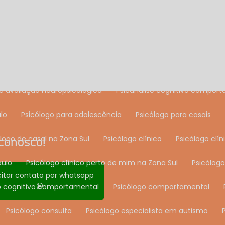
rtamental
Exame de avaliação neuropsicológica
Exame n
audo de acompanhamento psicológico
Laudo de avaliação p
udo psicológico de depressão
Laudo psicológico infantil
L
de avaliação neuropsicológica
Psicanálise cognitivo compor
ulo
Psicólogo para adolescência
Psicólogo para casais
conosco!
ólogo de casal na Zona Sul
Psicólogo clínico
Psicólogo cl
aulo
Psicólogo clínico perto de mim na Zona Sul
Psicólog
citar contato por whatsapp
go cognitivo comportamental
Psicólogo comportamental
Psicólogo consulta
Psicólogo especialista em autismo