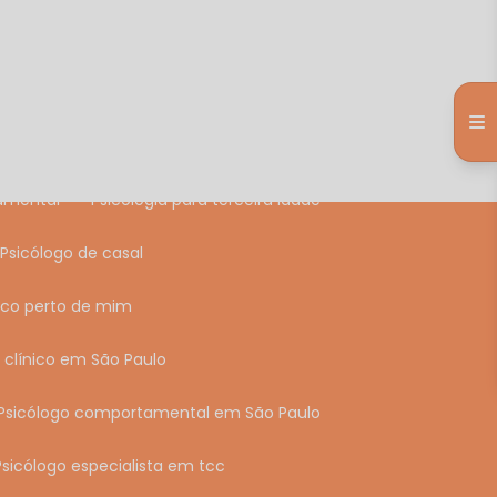
europsicológico
sicológica
Laudo psicológico
audo psicológico em São Paulo
tamental
Psicologia para terceira idade
Psicólogo de casal
ínico perto de mim
o clínico em São Paulo
Psicólogo comportamental em São Paulo
Psicólogo especialista em tcc