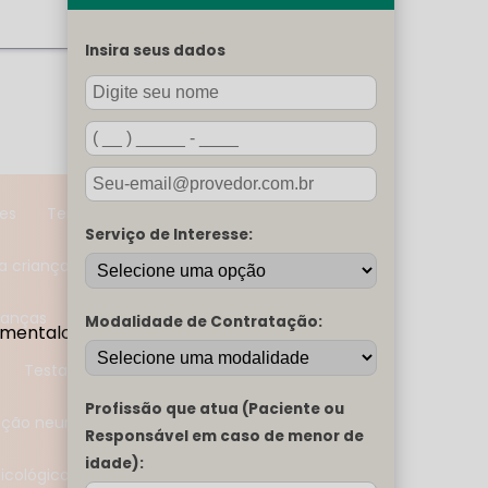
ara idoso na Zona Sul
Insira seus dados
ia individual na Zona Sul
sicoterapia infantil tcc
Psicoterapia na terceira idade
tes
Terapeuta comportamental
Serviço de Interesse:
a crianças
MENU
A MENTAL ONE
ianças
Terapia para idosos
Modalidade de Contratação:
mentalone.com.br
SERVIÇOS
BLOG
Testagem neuropsicológica
MENTAL ONE NA MÍDIA
TRABALHE CONOSCO
Profissão que atua (Paciente ou
iação neuropsicológica
PARA EMPRESAS
Responsável em caso de menor de
CONTATO
idade):
sicológico preço
CATEGORIAS