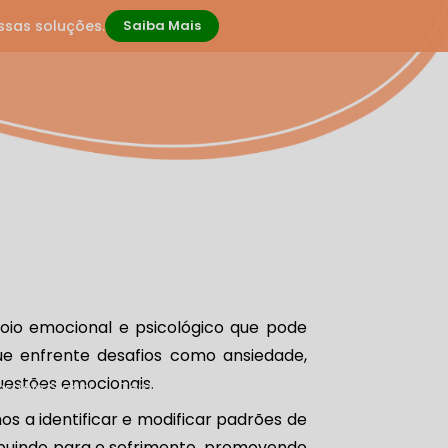
ssas soluções.
Saiba Mais
oio emocional e psicológico que pode
cacional
Psicoterapia
e enfrente desafios como ansiedade,
questões emocionais.
Rastreio Global
Terapia Infanto-juvenil
s a identificar e modificar padrões de
uindo para o sofrimento, promovendo