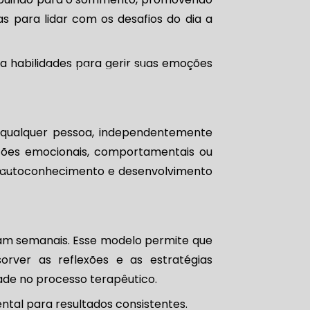
s para lidar com os desafios do dia a
 habilidades para gerir suas emoções
bordagem da Mental One e a TCC
a qualquer pessoa, independentemente
stões emocionais, comportamentais ou
são
e autoconhecimento e desenvolvimento
m semanais. Esse modelo permite que
rver as reflexões e as estratégias
dade no processo terapêutico.
ntal para resultados consistentes.