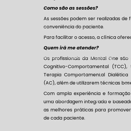
o psicológico
Avaliação neuropsicológica
Avaliação neur
Como são as sessões?
Avaliação neuropsicológica cognitiva
Avaliação neuropsic
As sessões podem ser realizadas de f
conveniência do paciente.
valiação neuropsicológica infantil em São Paulo
Avaliação ne
Para facilitar o acesso, a clínica ofere
Avaliação neuropsicológica para tdah
Avaliação neurop
Quem irá me atender?
Avaliação psicodiagnóstica
Avaliação de psicologia
Av
Os profissionais da Mental One são
Cognitivo-Comportamental (TCC), 
ão psicológica em São Paulo
Avaliação psicológica na Zona Su
Terapia Comportamental Dialética
(AC), além de utilizarem técnicas ba
Clínica de avaliação psicológica
Clínica de psicologia
C
Com ampla experiência e formação 
Clínica de psicologia em São Paulo
Clínica de psicoterapia
uma abordagem integrada e baseada e
as melhores práticas para promover
ntal
Clínica para tratamento psicológico
Consulta com 
de cada paciente.
o de psicólogo
Consultório de psicólogo em São Paulo
Co