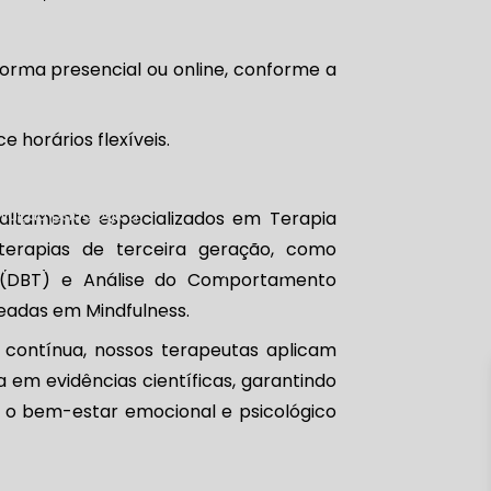
opsicológica para adulto
ológica do idoso
orma presencial ou online, conforme a
uropsicológica preço
ce horários flexíveis.
sicológica para tdah preço
aliação psicológica
 altamente especializados em Terapia
terapias de terceira geração, como
l
Clínica de atendimento psicológico
 (DBT) e Análise do Comportamento
seadas em Mindfulness.
línica de psicologia perto de mim
contínua, nossos terapeutas aplicam
m evidências científicas, garantindo
 o bem-estar emocional e psicológico
psicólogo
Consulta terapia de casal
nsultório de psicólogo na Zona Sul