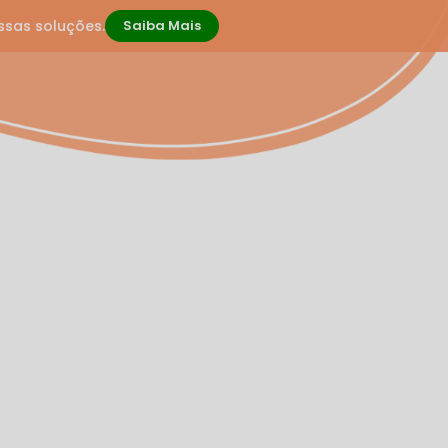
ssas soluções.
Saiba Mais
cacional
Psicoterapia
Rastreio Global
Terapia Infanto-juvenil