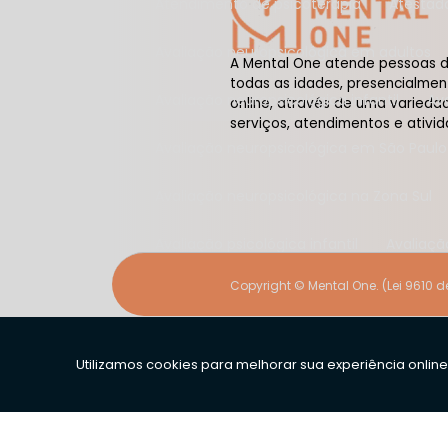
Atendimento de psicoterapia
Atestad
Avaliação neuropsicológica em adultos
A Mental One atende pessoas 
todas as idades, presencialmen
Avaliação neuropsicológica infantil
A
online, através de uma varieda
serviços, atendimentos e ativid
Avaliação neuropsicológica em São Paulo
Avaliação neuropsicológica na Zona Sul
Avaliação psicológica infantil
Avaliaç
Copyright © Mental One. (Lei 9610 d
Clínica de avaliação neuropsicológica
Clínica de psicologia e psicoterapia
Clínica de terapia cognitivo comportame
Consultório de psicanálise
Consultóri