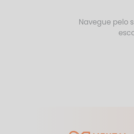
Navegue pelo s
Ansiedade: Um aliado ou vilão na vida m
esco
Mental One Psicologia Lança Grupo de Ha
Mulheres no comando: Liderança e Femin
O silêncio que mata: A urgência de inves
Saúde mental na era digital: desafios e 
Mental One na Mídia
Trabalhe Conos