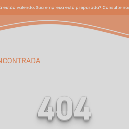
á estão valendo. Sua empresa está preparada? Consulte no
ntal One
fissionais
Corporativo e Planos
Unidades
ENCONTRADA
Serviços
Avaliação Neuropsicológica
Desenvolvimento de Carreira
404
omportamental (TCC)
Orientação Parental
Orientação Vo
terapia para Adultos
Psicoterapia para Casais e Famílias