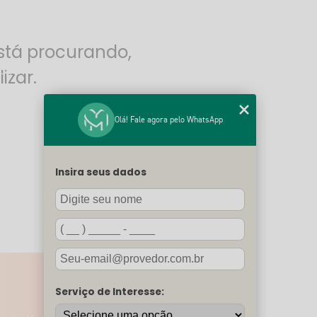
stá procurando,
bordagem da Mental One e a TCC
izar.
Olá! Fale agora pelo WhatsApp
são
Insira seus dados
Serviço de Interesse: