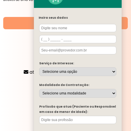
NOSSAS UNIDADES
Insira seus dados
Unidades
SIGA-NOS
CONTATO
Serviço de Interesse:
(11) 2424-8197
atendimento@mentalone.com.br
MENU
Modalidade de Contratação:
A MENTAL ONE
SERVIÇOS
BLOG
Profissão que atua (Paciente ou Responsável
MENTAL ONE NA MÍDIA
em caso de menor de idade):
TRABALHE CONOSCO
PARA EMPRESAS